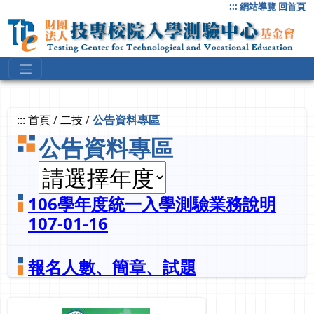
跳
:::
網站導覽
回首頁
到
主
要
內
容
:::
首頁
/
二技
/
公告資料專區
公告資料專區
106學年度統一入學測驗業務說明
107-01-16
報名人數、簡章、試題