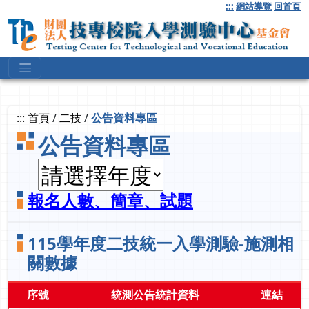
跳
:::
網站導覽
回首頁
到
主
要
內
容
:::
首頁
/
二技
/
公告資料專區
公告資料專區
報名人數、簡章、試題
115學年度二技統一入學測驗-施測相
關數據
序號
統測公告統計資料
連結