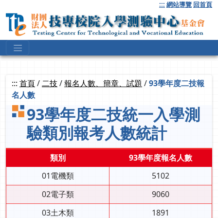
跳
:::
網站導覽
回首頁
到
主
要
內
容
:::
首頁
/
二技
/
報名人數、簡章、試題
/
93學年度二技報
名人數
93學年度二技統一入學測
驗類別報考人數統計
類別
93學年度報名人數
01電機類
5102
02電子類
9060
03土木類
1891