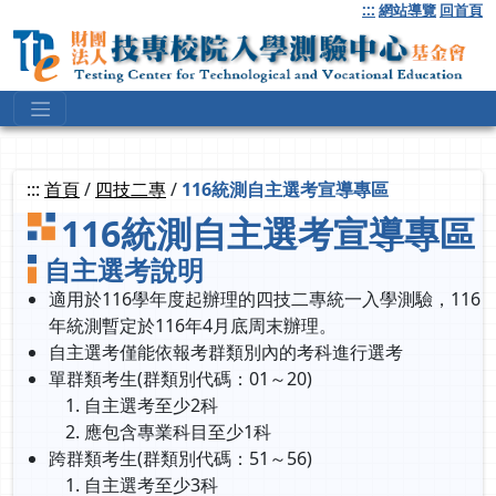
跳
:::
網站導覽
回首頁
到
主
要
內
容
:::
首頁
/
四技二專
/
116統測自主選考宣導專區
116統測自主選考宣導專區
自主選考說明
適用於116學年度起辦理的四技二專統一入學測驗
，116
年統測
暫定於116年4月底周末辦理。
自主選考僅能依報考群類別內的考科進行選考
單群類考生(群類別代碼：01～20)
自主選考至少2科
應包含專業科目至少1科
跨群類考生(群類別代碼：51～56)
自主選考至少3科