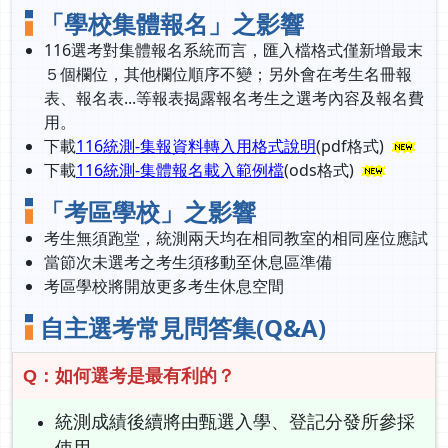
「學校集體報名」之影響
116選考對集體報名系統而言，匯入檔格式僅新增最末
５個欄位，其他欄位順序不變；另外會在考生名冊報
表、報名表...等報表揭露報名考生之選考內容及報名費
用。
下載
116統測-集報資料轉入用格式說明
(pdf格式)
下載
116統測-集體報名載入範例檔
(ods格式)
「考區學校」之影響
考生無須跑堂，統測兩天均在相同教室的相同座位應試
當節次未選考之考生須移動至休息區準備
考區學校將開放更多考生休息空間
自主選考常見問答集(Q&A)
Q：如何選考是最有利的？
統測成績後續將由甄選入學、登記分發所參採
使用。