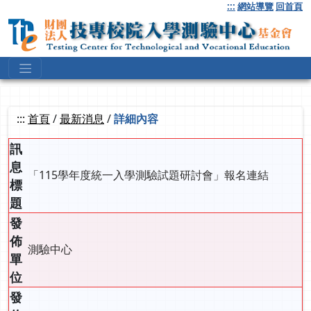
跳
:::
網站導覽
回首頁
到
主
要
內
容
:::
首頁
/
最新消息
/
詳細內容
訊
息
「115學年度統一入學測驗試題研討會」報名連結
標
題
發
佈
測驗中心
單
位
發