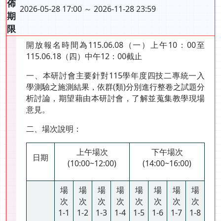
佈
2026-05-28 17:00 ～ 2026-11-28 23:59
期
限
開放報名時間為115.06.08（一）上午10：00至
115.06.18（四）中午12：00截止
一、本研討會主要針對115學年度四技二專統一入
學測驗之施測結果，依群(類)分別進行整卷之試題分
析討論，期望藉由本研討會，了解並蒐集教學現場
意見。
二、場次說明：
上午場次
下午場次
日期
(10:00~12:00)
(14:00~16:00)
場
場
場
場
場
場
場
場
次
次
次
次
次
次
次
次
1-1
1-2
1-3
1-4
1-5
1-6
1-7
1-8