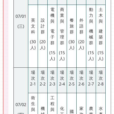
電
商
動
土
機
業
力
木
07/01
英
設
餐
外
與
與
與
與
文
計
旅
語
(三)
電
管
機
建
科
群
群
群
子
理
械
築
(30
(20
(30
(20
群
群
群
群
人)
人)
人)
人)
(15
(15
(15
(15
人)
人)
人)
人)
場
場
場
場
場
場
場
場
次
次
次
次
次
次
次
次
2-1
2-2
2-3
2-4
2-5
2-6
2-7
2-8
衛
工
生
程
07/02
機
化
家
農
水
與
與
國