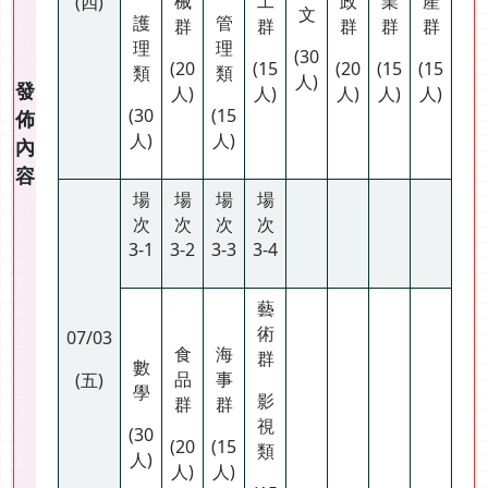
械
工
政
業
產
(四)
文
護
管
群
群
群
群
群
理
理
(30
(20
(15
(20
(15
(15
類
類
人)
發
人)
人)
人)
人)
人)
(30
(15
佈
人)
人)
內
容
場
場
場
場
次
次
次
次
3-1
3-2
3-3
3-4
藝
術
07/03
食
海
群
數
品
事
(五)
學
影
群
群
視
(30
(20
(15
類
人)
人)
人)